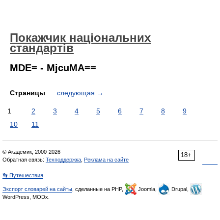
Покажчик національних
стандартів
MDE= - MjcuMA==
Страницы
следующая
→
1
2
3
4
5
6
7
8
9
10
11
© Академик, 2000-2026
18+
Обратная связь:
Техподдержка
,
Реклама на сайте
👣 Путешествия
Экспорт словарей на сайты
, сделанные на PHP,
Joomla,
Drupal,
WordPress, MODx.